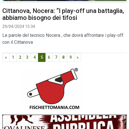
Cittanova, Nocera: “I play-off una battaglia,
abbiamo bisogno dei tifosi
29/04/2024 15:34
Le parole del tecnico Nocera , che dovrà affrontare i play-off
con il Cittanova
«
1
2
3
4
5
6
7
8
9
»