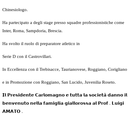
Chinesiologo.
Ha partecipato a degli stage presso squadre professionistiche come
Inter, Roma, Sampdoria, Brescia.
Ha svolto il ruolo di preparatore atletico in
Serie D con il Castrovillari.
In Eccellenza con il Trebisacce, Taurianovese, Roggiano, Corigliano
e in Promozione con Roggiano, San Lucido, Juvenilia Roseto.
𝗜𝗹 𝗣𝗿𝗲𝘀𝗶𝗱𝗲𝗻𝘁𝗲 𝗖𝗮𝗿𝗹𝗼𝗺𝗮𝗴𝗻𝗼 𝗲 𝘁𝘂𝘁𝘁𝗮 𝗹𝗮 𝘀𝗼𝗰𝗶𝗲𝘁𝗮̀ 𝗱𝗮𝗻𝗻𝗼 𝗶𝗹
𝗯𝗲𝗻𝘃𝗲𝗻𝘂𝘁𝗼 𝗻𝗲𝗹𝗹𝗮 𝗳𝗮𝗺𝗶𝗴𝗹𝗶𝗮 𝗴𝗶𝗮𝗹𝗹𝗼𝗿𝗼𝘀𝘀𝗮 𝗮𝗹 𝗣𝗿𝗼𝗳 . 𝗟𝘂𝗶𝗴𝗶
𝗔𝗠𝗔𝗧𝗢 .