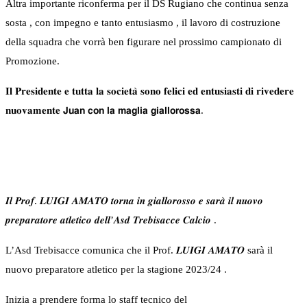
Altra importante riconferma per il DS Rugiano che continua senza
sosta , con impegno e tanto entusiasmo , il lavoro di costruzione
della squadra che vorrà ben figurare nel prossimo campionato di
Promozione.
𝐈𝐥 𝐏𝐫𝐞𝐬𝐢𝐝𝐞𝐧𝐭𝐞 𝐞 𝐭𝐮𝐭𝐭𝐚 𝐥𝐚 𝐬𝐨𝐜𝐢𝐞𝐭𝐚̀ 𝐬𝐨𝐧𝐨 𝐟𝐞𝐥𝐢𝐜𝐢 𝐞𝐝 𝐞𝐧𝐭𝐮𝐬𝐢𝐚𝐬𝐭𝐢 𝐝𝐢 𝐫𝐢𝐯𝐞𝐝𝐞𝐫𝐞
𝐧𝐮𝐨𝐯𝐚𝐦𝐞𝐧𝐭𝐞 𝗝𝘂𝗮𝗻 𝗰𝗼𝗻 𝗹𝗮 𝗺𝗮𝗴𝗹𝗶𝗮 𝗴𝗶𝗮𝗹𝗹𝗼𝗿𝗼𝘀𝘀𝗮.
𝑰𝒍 𝑷𝒓𝒐𝒇. 𝑳𝑼𝑰𝑮𝑰 𝑨𝑴𝑨𝑻𝑶 𝒕𝒐𝒓𝒏𝒂 𝒊𝒏 𝒈𝒊𝒂𝒍𝒍𝒐𝒓𝒐𝒔𝒔𝒐 𝒆 𝒔𝒂𝒓𝒂̀ 𝒊𝒍 𝒏𝒖𝒐𝒗𝒐
𝒑𝒓𝒆𝒑𝒂𝒓𝒂𝒕𝒐𝒓𝒆 𝒂𝒕𝒍𝒆𝒕𝒊𝒄𝒐 𝒅𝒆𝒍𝒍’𝑨𝒔𝒅 𝑻𝒓𝒆𝒃𝒊𝒔𝒂𝒄𝒄𝒆 𝑪𝒂𝒍𝒄𝒊𝒐 .
L’Asd Trebisacce comunica che il Prof. 𝑳𝑼𝑰𝑮𝑰 𝑨𝑴𝑨𝑻𝑶 sarà il
nuovo preparatore atletico per la stagione 2023/24 .
Inizia a prendere forma lo staff tecnico del