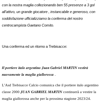
con la nostra maglia collezionando ben 55 presenze a 3 gol
all’attivo, un grande giocatore , instancabile e generoso, con
soddisfazione ufficializziamo la conferma del nostro
centrocampista Gaetano Comito
.
Una conferma ed un ritorno a Trebisacce:
𝑰𝒍 𝒑𝒐𝒓𝒕𝒊𝒆𝒓𝒆 𝒊𝒕𝒂𝒍𝒐 𝒂𝒓𝒈𝒆𝒏𝒕𝒊𝒏𝒐 𝑱𝒖𝒂𝒏 𝑮𝒂𝒃𝒓𝒊𝒆𝒍 𝑴𝑨𝑹𝑻𝑰𝑵 𝒗𝒆𝒔𝒕𝒊𝒓𝒂̀
𝒏𝒖𝒐𝒗𝒂𝒎𝒆𝒏𝒕𝒆 𝒍𝒂 𝒎𝒂𝒈𝒍𝒊𝒂 𝒈𝒊𝒂𝒍𝒍𝒐𝒓𝒐𝒔𝒔𝒂 .
L’Asd Trebisacce Calcio comunica che il portiere italo argentino
classe 2000 𝑱𝑼𝑨𝑵 𝑮𝑨𝑩𝑹𝑰𝑬𝑳 𝑴𝑨𝑹𝑻𝑰𝑵 continuerà a vestire la
maglia giallorossa anche per la prossima stagione 2023/24.