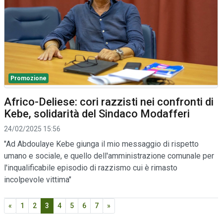
Promozione
Africo-Deliese: cori razzisti nei confronti di
Kebe, solidarità del Sindaco Modafferi
24/02/2025 15:56
"Ad Abdoulaye Kebe giunga il mio messaggio di rispetto
umano e sociale, e quello dell'amministrazione comunale per
l'inqualificabile episodio di razzismo cui è rimasto
incolpevole vittima"
«
1
2
3
4
5
6
7
»