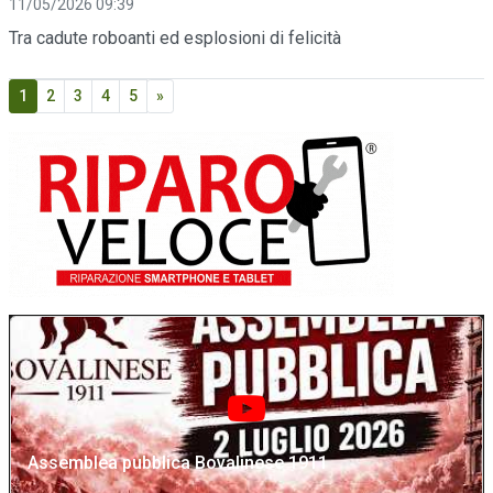
11/05/2026 09:39
Tra cadute roboanti ed esplosioni di felicità
1
2
3
4
5
»
Assemblea pubblica Bovalinese 1911