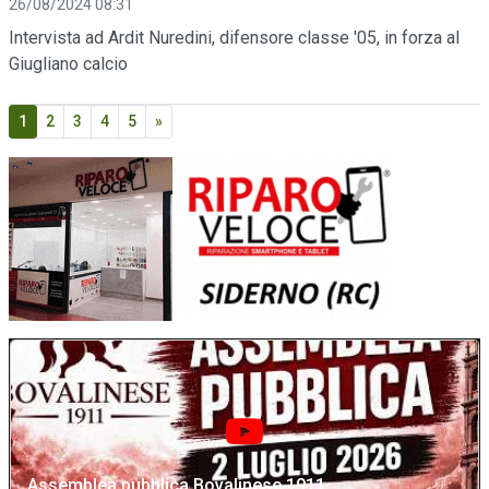
26/08/2024 08:31
Intervista ad Ardit Nuredini, difensore classe '05, in forza al
Giugliano calcio
1
2
3
4
5
»
Assemblea pubblica Bovalinese 1911