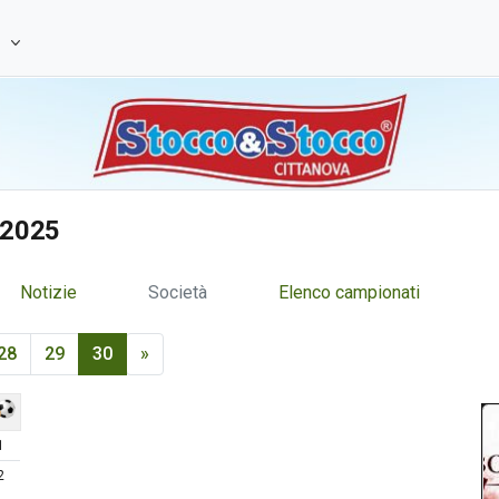
e
/2025
Notizie
Società
Elenco campionati
28
29
30
»
1
2