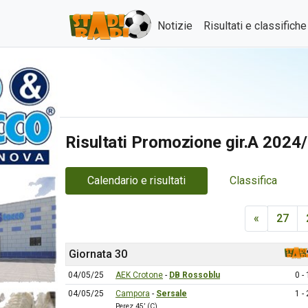
Notizie
Risultati e classifich
Risultati Promozione gir.A 2024
Calendario e risultati
Classifica
«
27
Giornata 30
04/05/25
AEK Crotone
-
DB Rossoblu
0 - 
04/05/25
Campora
-
Sersale
1 - 
Perez 45’ (C)