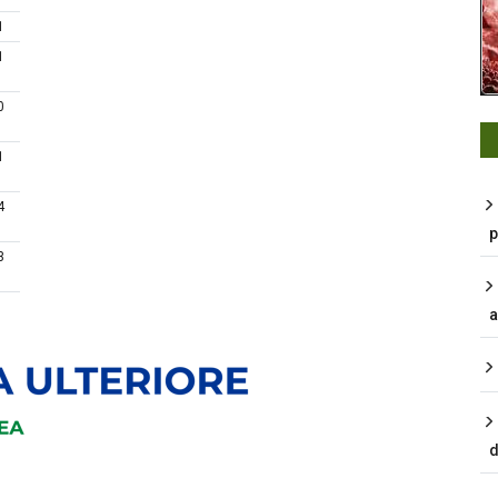
1
1
0
1
4
p
3
a
d