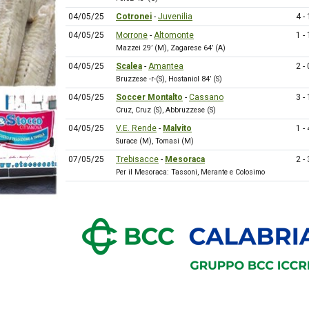
04/05/25
Cotronei
-
Juvenilia
4 - 
04/05/25
Morrone
-
Altomonte
1 - 
Mazzei 29’ (M), Zagarese 64’ (A)
04/05/25
Scalea
-
Amantea
2 - 
Bruzzese -r-(S), Hostaniol 84’ (S)
04/05/25
Soccer Montalto
-
Cassano
3 - 
Cruz, Cruz (S), Abbruzzese (S)
04/05/25
V.E. Rende
-
Malvito
1 - 
Surace (M), Tomasi (M)
07/05/25
Trebisacce
-
Mesoraca
2 - 
Per il Mesoraca: Tassoni, Merante e Colosimo