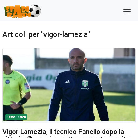
Articoli per "vigor-lamezia"
Eccellenza
Vigor Lamezia, il tecnico Fanello dopo la