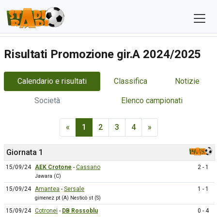
Risultati Promozione gir.A 2024/2025
Calendario e risultati
Classifica
Notizie
Società
Elenco campionati
«
1
2
3
4
»
Giornata 1
15/09/24
AEK Crotone
-
Cassano
2 - 1
Jawara (C)
15/09/24
Amantea
-
Sersale
1 - 1
gimenez pt (A) Nesticò st (S)
15/09/24
Cotronei
-
DB Rossoblu
0 - 4