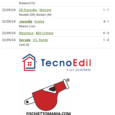
Bubacar(CO)
22/09/24
DB Rossoblu
-
Morrone
1 - 1
Nicoletti (DB), Barbieri (M)
22/09/24
Juvenilia
-
Scalea
4 - 1
Moauro (Juv)
22/09/24
Mesoraca
-
AEK Crotone
0 - 0
22/09/24
Sersale
-
V.E. Rende
1 - 0
Calió (S)