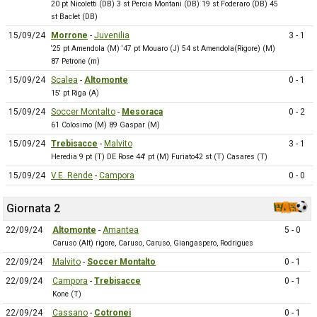
20 pt Nicoletti (DB) 3 st Percia Montani (DB) 19 st Foderaro (DB) 45
st Baclet (DB)
15/09/24
Morrone
-
Juvenilia
3 - 1
‘25 pt Amendola (M) ‘47 pt Mouaro (J) 54 st Amendola(Rigore) (M)
87 Petrone (m)
15/09/24
Scalea
-
Altomonte
0 - 1
15' pt Riga (A)
15/09/24
Soccer Montalto
-
Mesoraca
0 - 2
61 Colosimo (M) 89 Gaspar (M)
15/09/24
Trebisacce
-
Malvito
3 - 1
Heredia 9 pt (T) DE Rose 44' pt (M) Furiato42 st (T) Casares (T)
15/09/24
V.E. Rende
-
Campora
0 - 0
Giornata 2
22/09/24
Altomonte
-
Amantea
5 - 0
Caruso (Alt) rigore, Caruso, Caruso, Giangaspero, Rodrigues
22/09/24
Malvito
-
Soccer Montalto
0 - 1
22/09/24
Campora
-
Trebisacce
0 - 1
Kone (T)
22/09/24
Cassano
-
Cotronei
0 - 1