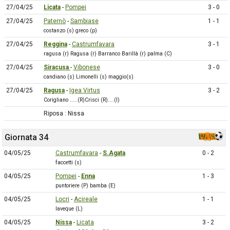
27/04/25
Licata
-
Pompei
3 - 0
27/04/25
Paternò
-
Sambiase
1 - 1
costanzo (s) greco (p)
27/04/25
Reggina
-
Castrumfavara
3 - 1
ragusa (r) Ragusa (r) Barranco Barillà (r) palma (C)
27/04/25
Siracusa
-
Vibonese
3 - 0
candiano (s) Limonelli (s) maggio(s)
27/04/25
Ragusa
-
Igea Virtus
3 - 2
Corigliano .....(R)Crisci (R)....(I)
Riposa : Nissa
Giornata 34
04/05/25
Castrumfavara
-
S.Agata
0 - 2
faccetti (s)
04/05/25
Pompei
-
Enna
1 - 3
puntoriere (P) bamba (E)
04/05/25
Locri
-
Acireale
1 - 1
laveque (L)
04/05/25
Nissa
-
Licata
3 - 2