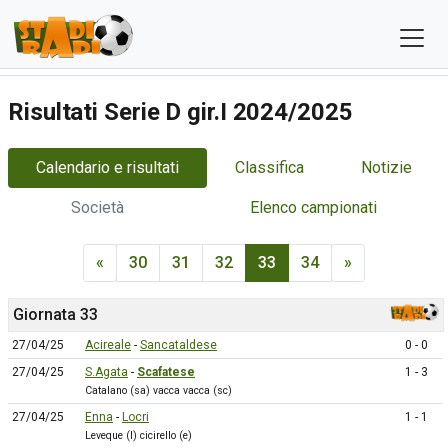
Risultati Serie D gir.I 2024/2025
Calendario e risultati
Classifica
Notizie
Società
Elenco campionati
«
30
31
32
33
34
»
Giornata 33
27/04/25
Acireale
-
Sancataldese
0 - 0
27/04/25
S.Agata
-
Scafatese
1 - 3
Catalano (sa) vacca vacca (sc)
27/04/25
Enna
-
Locri
1 - 1
Leveque (l) cicirello (e)