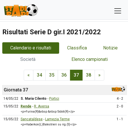
Risultati Serie D gir.I 2021/2022
Calendario e risultati
Classifica
Notizie
Società
Elenco campionati
«
34
35
36
37
38
»
Giornata 37
14/05/22
S. Maria Cilento
-
Portici
4 - 2
15/05/22
Rende
-
R. Aversa
2 - 0
<p>Furina(R)&nbsp &nbsp Sidoti(R)</p>
15/05/22
Sancataldese
-
Lamezia Terme
1 - 1
<p>Haberkon(L)Balestrieri su rig.(S)</p>