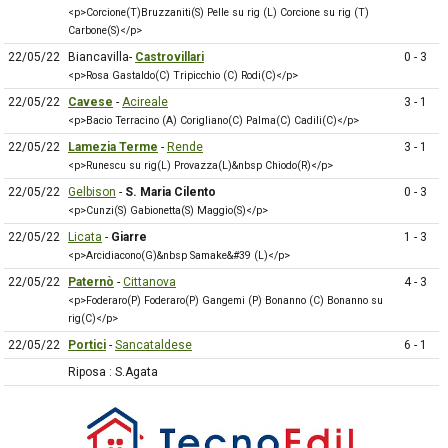
<p>Corcione(T)Bruzzaniti(S) Pelle su rig (L) Corcione su rig (T)
Carbone(S)</p>
22/05/22
Biancavilla-
Castrovillari
0 - 3
<p>Rosa Gastaldo(C) Tripicchio (C) Rodi(C)</p>
22/05/22
Cavese
-
Acireale
3 - 1
<p>Bacio Terracino (A) Corigliano(C) Palma(C) Cadili(C)</p>
22/05/22
Lamezia Terme
-
Rende
3 - 1
<p>Runescu su rig(L) Provazza(L)&nbsp Chiodo(R)</p>
22/05/22
Gelbison
-
S. Maria Cilento
0 - 3
<p>Cunzi(S) Gabionetta(S) Maggio(S)</p>
22/05/22
Licata
-
Giarre
1 - 3
<p>Arcidiacono(G)&nbsp Samake&#39 (L)</p>
22/05/22
Paternò
-
Cittanova
4 - 3
<p>Foderaro(P) Foderaro(P) Gangemi (P) Bonanno (C) Bonanno su
rig(C)</p>
22/05/22
Portici
-
Sancataldese
6 - 1
Riposa : S.Agata