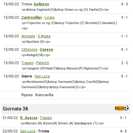
15/05/22
Troina-
Gelbison
0 - 3
<p>&nbsp Gagliardi(G)&nbsp Uliano su rig.(G) Faella(G)</p>
15/05/22
Castrovillari
-
Licata
3 - 1
<p>Tripicchio su rig.(C)&nbsp Tripicchio (C) Strumbo(C) Samake(L)
</p>
15/05/22
Acireale
-
S.Agata
1 - 1
<p>Squillace (S)</p>
15/05/22
Cittanova
-
Cavese
0 - 1
<p>Autogol(CA)</p>
15/05/22
Trapani
-
Paternò
2 - 2
<p>Cangemi.(P)Vitale(T)&nbsp Mascari(P) Pagliarulo(T)</p>
15/05/22
Giarre
-
San Luca
5 - 1
<p>Arcidiacono(G)&nbsp Cocimano(G)&nbsp Crucitti(S)&nbsp
Cocimano(G)&nbsp &nbsp Giannaula(G)</p>
Riposa : Biancavilla
Giornata 38
21/05/22
R. Aversa
-
Trapani
3 - 1
<p>Mariani (A) Schiavi(A) Schiavi (A) Span&ograve (T)</p>
22/05/22
San Luca
-
Troina
4 - 5