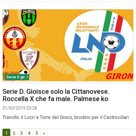
Serie D gir. I
Serie D. Gioisce solo la Cittanovese.
Roccella X che fa male. Palmese ko
31/03/2019 23:28
Travolto il Locri a Torre del Greco, brodino per il Castrovillari
1
2
3
4
5
»