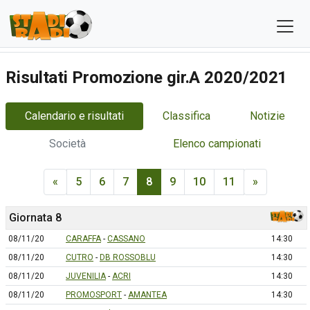
Risultati Promozione gir.A 2020/2021
Calendario e risultati
Classifica
Notizie
Società
Elenco campionati
«
5
6
7
8
9
10
11
»
Giornata 8
08/11/20
CARAFFA
-
CASSANO
14:30
08/11/20
CUTRO
-
DB ROSSOBLU
14:30
08/11/20
JUVENILIA
-
ACRI
14:30
08/11/20
PROMOSPORT
-
AMANTEA
14:30