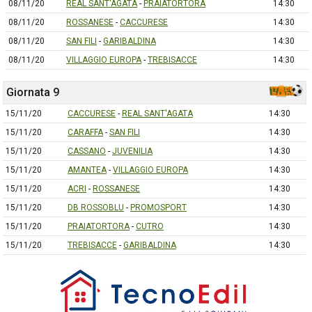
08/11/20
REAL SANT'AGATA
-
PRAIATORTORA
14:30
08/11/20
ROSSANESE
-
CACCURESE
14:30
08/11/20
SAN FILI
-
GARIBALDINA
14:30
08/11/20
VILLAGGIO EUROPA
-
TREBISACCE
14:30
Giornata 9
15/11/20
CACCURESE
-
REAL SANT'AGATA
14:30
15/11/20
CARAFFA
-
SAN FILI
14:30
15/11/20
CASSANO
-
JUVENILIA
14:30
15/11/20
AMANTEA
-
VILLAGGIO EUROPA
14:30
15/11/20
ACRI
-
ROSSANESE
14:30
15/11/20
DB ROSSOBLU
-
PROMOSPORT
14:30
15/11/20
PRAIATORTORA
-
CUTRO
14:30
15/11/20
TREBISACCE
-
GARIBALDINA
14:30