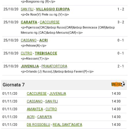
<p>Bongiorno rig (R)</p>
25/10/20
SAN FILI
-
VILLAGGIO EUROPA
1 - 2
<p>De Rose(V) Prete su rig.(V)</p>
25/10/20
CARAFFA
-
CACCURESE
3 - 2
<p>Piperissa(CAC)&nbsp Russo(CAR)&nbsp Benincasa (CAR)&nbsp
Mercurio rig.(CAC)&nbsp Mercurio(CAR)</p>
25/10/20
CASSANO
-
ACRI
0 - 1
<p>Petrone(A)</p>
25/10/20
CUTRO
-
TREBISACCE
0 - 1
<p>Alassani(T)</p>
25/10/20
JUVENILIA
-
PRAIATORTORA
2 - 1
<p>Orlando (J) Russo(J)&nbsp &nbsp Favieri(P)</p>
Giornata 7
01/11/20
CACCURESE
-
JUVENILIA
14:30
01/11/20
CASSANO
-
SAN FILI
14:30
01/11/20
AMANTEA
-
CUTRO
14:30
01/11/20
ACRI
-
CARAFFA
14:30
01/11/20
DB ROSSOBLU
-
REAL SANT'AGATA
14:30