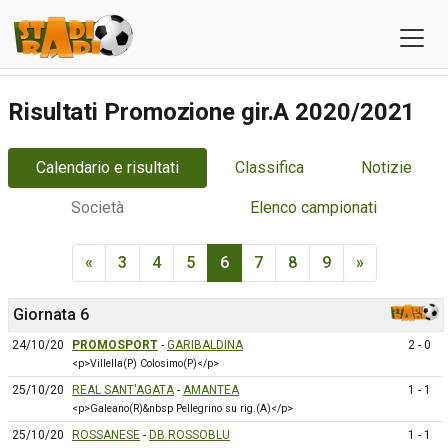
Risultati Promozione gir.A 2020/2021
Calendario e risultati
Classifica
Notizie
Società
Elenco campionati
«
3
4
5
6
7
8
9
»
Giornata 6
24/10/20
PROMOSPORT
-
GARIBALDINA
2 - 0
<p>Villella(P) Colosimo(P)</p>
25/10/20
REAL SANT'AGATA
-
AMANTEA
1 - 1
<p>Galeano(R)&nbsp Pellegrino su rig.(A)</p>
25/10/20
ROSSANESE
-
DB ROSSOBLU
1 - 1