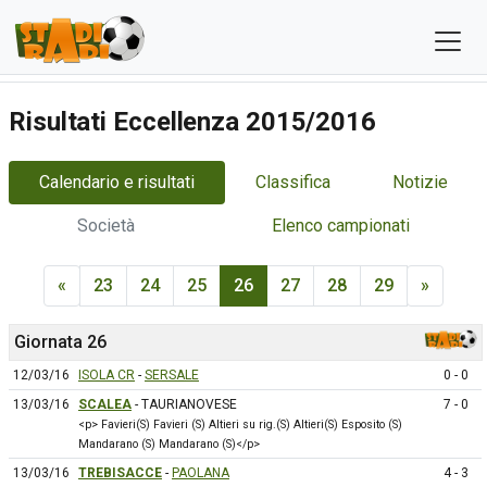
Risultati Eccellenza 2015/2016
Calendario e risultati
Classifica
Notizie
Società
Elenco campionati
«
23
24
25
26
27
28
29
»
Giornata 26
12/03/16
ISOLA CR
-
SERSALE
0 - 0
13/03/16
SCALEA
- TAURIANOVESE
7 - 0
<p> Favieri(S) Favieri (S) Altieri su rig.(S) Altieri(S) Esposito (S)
Mandarano (S) Mandarano (S)</p>
13/03/16
TREBISACCE
-
PAOLANA
4 - 3