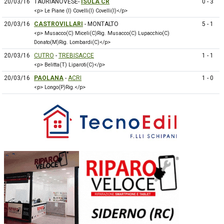
20/03/16
TAURIANOVESE-
ISOLA CR
0 - 3
<p> Le Piane (I) Covelli(I) Covelli(I)</p>
20/03/16
CASTROVILLARI
- MONTALTO
5 - 1
<p> Musacco(C) Miceli(C)Rig. Musacco(C) Lupacchio(C)
Donato(M)Rig. Lombardi(C)</p>
20/03/16
CUTRO
-
TREBISACCE
1 - 1
<p> Belitta(T) Liparoti(C)</p>
20/03/16
PAOLANA
-
ACRI
1 - 0
<p> Longo(P)Rig.</p>