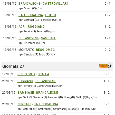
13/03/16
BRANCALEONE
-
CASTROVILLARI
0 - 1
<p> Miceli (C)</p>
13/03/16
GALLICOCATONA
-
CUTRO
1 - 2
<p> Cormaci (G) Paonessa (C)</p>
13/03/16
ACRI
-
ROGGIANO
1 - 2
<p> Pereira(R) Pereira(R)</p>
13/03/16
CITTANOVESE
-
SAMBIASE
1 - 1
<p> Bruzzese (C)</p>
13/03/16
MONTALTO-
REGGIOMED.
0 - 2
<p> Candido (R) Moio (R)</p>
Giornata 27
19/03/16
REGGIOMED.
-
SCALEA
0 - 0
20/03/16
ROGGIANO
-
CITTANOVESE
1 - 1
<p> Perreira(R) D&#39 Ascoli(C)</p>
20/03/16
SAMBIASE
-
BRANCALEONE
3 - 2
<p> Gallo(S) Savasta (S) Favasulli(B) Niang(B) Gallo (S)Rig.</p>
20/03/16
SERSALE
-
GALLICOCATONA
5 - 0
<p> Caturano(S) Caturano(S) Caturano(S) Russo(S) Russo(S)</p>