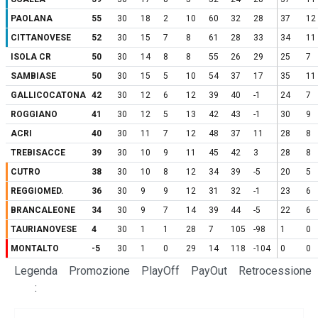
PAOLANA
55
30
18
2
10
60
32
28
37
12
CITTANOVESE
52
30
15
7
8
61
28
33
34
11
ISOLA CR
50
30
14
8
8
55
26
29
25
7
SAMBIASE
50
30
15
5
10
54
37
17
35
11
GALLICOCATONA
42
30
12
6
12
39
40
-1
24
7
ROGGIANO
41
30
12
5
13
42
43
-1
30
9
ACRI
40
30
11
7
12
48
37
11
28
8
TREBISACCE
39
30
10
9
11
45
42
3
28
8
CUTRO
38
30
10
8
12
34
39
-5
20
5
REGGIOMED.
36
30
9
9
12
31
32
-1
23
6
BRANCALEONE
34
30
9
7
14
39
44
-5
22
6
TAURIANOVESE
4
30
1
1
28
7
105
-98
1
0
MONTALTO
-5
30
1
0
29
14
118
-104
0
0
Legenda
Promozione
PlayOff
PayOut
Retrocessione
: