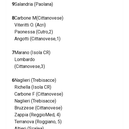
9
Salandria (Paolana)
8
Carbone M(Cittanovese)
Viteritti O. (Acri)
Paonessa (Cutro,2)
Angotti (Cittanovese,1)
7
Marano (Isola CR)
Lombardo
(Cittanovese,3)
6
Naglieri (Trebisacce)
Richella (Isola CR)
Carbone F (Cittanovese)
Naglieri (Trebisacce)
Bruzzese (Cittanovese)
Zappia (ReggioMed, 4)
Terranova (Roggiano, 5)
Altieri (Scalea)