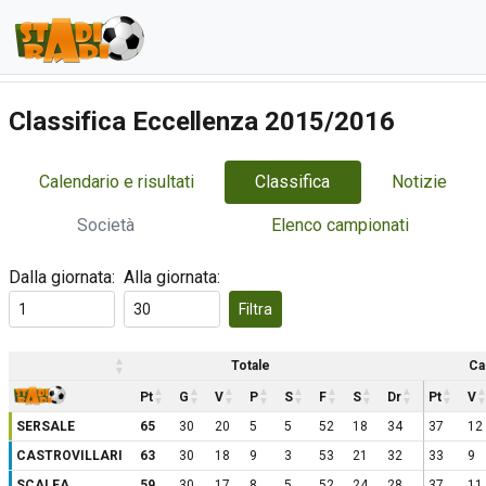
Classifica Eccellenza 2015/2016
Calendario e risultati
Classifica
Notizie
Società
Elenco campionati
Dalla giornata:
Alla giornata:
Filtra
Totale
Ca
Pt
G
V
P
S
F
S
Dr
Pt
V
SERSALE
65
30
20
5
5
52
18
34
37
12
CASTROVILLARI
63
30
18
9
3
53
21
32
33
9
SCALEA
59
30
17
8
5
52
24
28
37
11