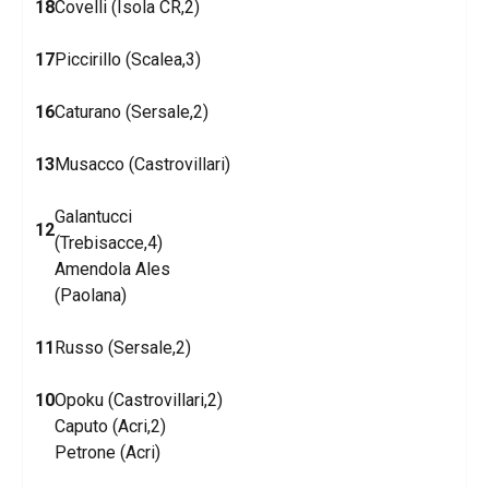
18
Covelli (Isola CR,2)
17
Piccirillo (Scalea,3)
16
Caturano (Sersale,2)
13
Musacco (Castrovillari)
Galantucci
12
(Trebisacce,4)
Amendola Ales
(Paolana)
11
Russo (Sersale,2)
10
Opoku (Castrovillari,2)
Caputo (Acri,2)
Petrone (Acri)