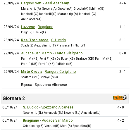
28/09/24
Geppino Netti
-
Acri Academy
4 - 6
Marano rig(A) Groccia(A) Groccia(A) Groccia(A) Schifino(G)
Iannicelli(G) Iannicelli(G) Marano rig (A) Iannicelli(G)
Arcidiacone(A)
28/09/24
Luzzese
-
Roggiano
1 - 1
longò(R) Bilello(L)
28/09/24
Real Trebisacce
-
S. Lucido
3 - 1
Spada(S) Augustin rig(T) Francese(T) Nigro(T)
29/09/24
Audace San Marco
-
Kratos Bisignano
0 - 8
Perri M (KB) Perri F (KB) De Rose (KB) Straface (KB) Perri M (KB)
Perri F (KB) Perri F (KB) Ruffolo (KB)
29/09/24
Mirto Crosia
-
Rangers Corigliano
2 - 1
Spataro (MC) Mbaye (MC)
Riposa : Spezzano Albanese
Giornata 2
05/10/24
S. Lucido
-
Spezzano Albanese
4 - 0
Novello rig(SL) Amendola(SL) Novello (SL) Amendola(SL)
05/10/24
Bisignano
-
Audace San Marco
4 - 2
Crispino rig(B) Venturo(B) Merli(B) Spadafora(B)