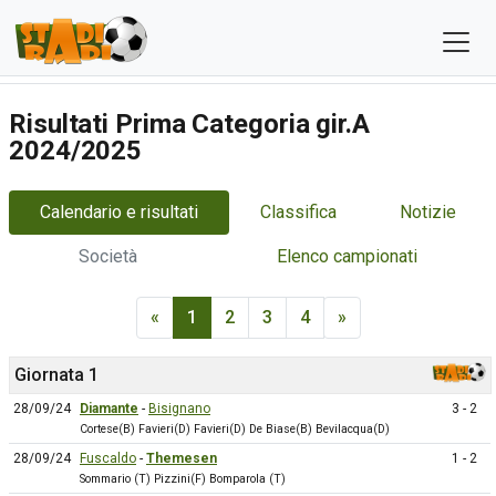
Risultati Prima Categoria gir.A
2024/2025
Calendario e risultati
Classifica
Notizie
Società
Elenco campionati
«
1
2
3
4
»
Giornata 1
28/09/24
Diamante
-
Bisignano
3 - 2
Cortese(B) Favieri(D) Favieri(D) De Biase(B) Bevilacqua(D)
28/09/24
Fuscaldo
-
Themesen
1 - 2
Sommario (T) Pizzini(F) Bomparola (T)