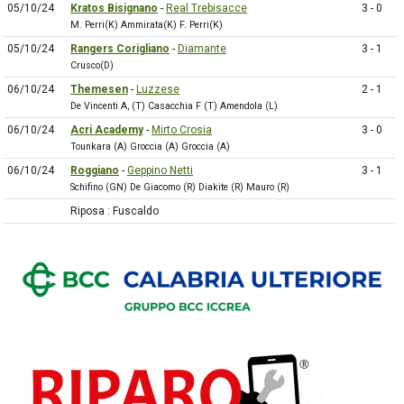
05/10/24
Kratos Bisignano
-
Real Trebisacce
3 - 0
M. Perri(K) Ammirata(K) F. Perri(K)
05/10/24
Rangers Corigliano
-
Diamante
3 - 1
Crusco(D)
06/10/24
Themesen
-
Luzzese
2 - 1
De Vincenti A, (T) Casacchia F (T) Amendola (L)
06/10/24
Acri Academy
-
Mirto Crosia
3 - 0
Tounkara (A) Groccia (A) Groccia (A)
06/10/24
Roggiano
-
Geppino Netti
3 - 1
Schifino (GN) De Giacomo (R) Diakite (R) Mauro (R)
Riposa : Fuscaldo