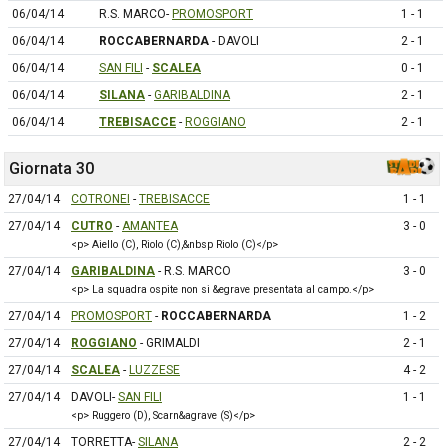
06/04/14
R.S. MARCO-
PROMOSPORT
1 - 1
06/04/14
ROCCABERNARDA
- DAVOLI
2 - 1
06/04/14
SAN FILI
-
SCALEA
0 - 1
06/04/14
SILANA
-
GARIBALDINA
2 - 1
06/04/14
TREBISACCE
-
ROGGIANO
2 - 1
Giornata 30
27/04/14
COTRONEI
-
TREBISACCE
1 - 1
27/04/14
CUTRO
-
AMANTEA
3 - 0
<p> Aiello (C), Riolo (C),&nbsp Riolo (C)</p>
27/04/14
GARIBALDINA
- R.S. MARCO
3 - 0
<p> La squadra ospite non si &egrave presentata al campo.</p>
27/04/14
PROMOSPORT
-
ROCCABERNARDA
1 - 2
27/04/14
ROGGIANO
- GRIMALDI
2 - 1
27/04/14
SCALEA
-
LUZZESE
4 - 2
27/04/14
DAVOLI-
SAN FILI
1 - 1
<p> Ruggero (D), Scarn&agrave (S)</p>
27/04/14
TORRETTA-
SILANA
2 - 2