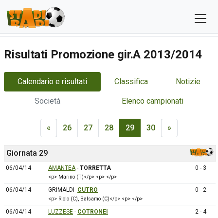
Risultati Promozione gir.A 2013/2014
Calendario e risultati
Classifica
Notizie
Società
Elenco campionati
«
26
27
28
29
30
»
Giornata 29
06/04/14
AMANTEA
-
TORRETTA
0 - 3
<p> Marino (T)</p> <p> </p>
06/04/14
GRIMALDI-
CUTRO
0 - 2
<p> Riolo (C), Balsamo (C)</p> <p> </p>
06/04/14
LUZZESE
-
COTRONEI
2 - 4