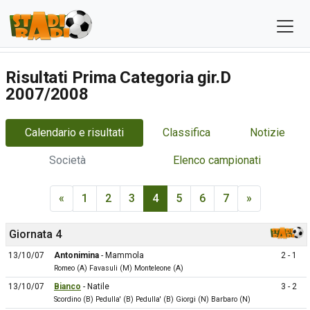
Risultati Prima Categoria gir.D
2007/2008
Calendario e risultati
Classifica
Notizie
Società
Elenco campionati
«
1
2
3
4
5
6
7
»
Giornata 4
13/10/07
Antonimina
- Mammola
2 - 1
Romeo (A) Favasuli (M) Monteleone (A)
13/10/07
Bianco
- Natile
3 - 2
Scordino (B) Pedulla' (B) Pedulla' (B) Giorgi (N) Barbaro (N)