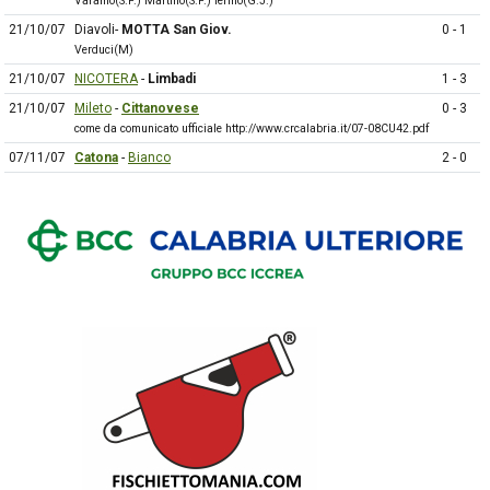
Varamo(S.F.) Martino(S.F.) Ierinò(G.J.)
21/10/07
Diavoli-
MOTTA San Giov.
0 - 1
Verduci(M)
21/10/07
NICOTERA
-
Limbadi
1 - 3
21/10/07
Mileto
-
Cittanovese
0 - 3
come da comunicato ufficiale http://www.crcalabria.it/07-08CU42.pdf
07/11/07
Catona
-
Bianco
2 - 0