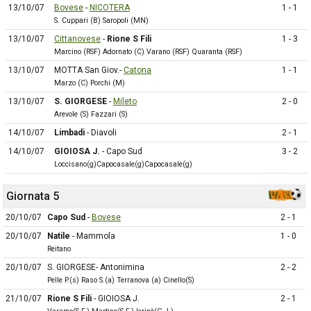
13/10/07
Bovese
-
NICOTERA
1 - 1
S. Cuppari (B) Saropoli (MN)
13/10/07
Cittanovese
-
Rione S Fili
1 - 3
Marcino (RSF) Adornato (C) Varano (RSF) Quaranta (RSF)
13/10/07
MOTTA San Giov.-
Catona
1 - 1
Marzo (C) Porchi (M)
13/10/07
S. GIORGESE
-
Mileto
2 - 0
Arevole (S) Fazzari (S)
14/10/07
Limbadi
- Diavoli
2 - 1
14/10/07
GIOIOSA J.
- Capo Sud
3 - 2
Loccisano(g)Capocasale(g)Capocasale(g)
Giornata 5
20/10/07
Capo Sud
-
Bovese
2 - 1
20/10/07
Natile
- Mammola
1 - 0
Reitano
20/10/07
S. GIORGESE- Antonimina
2 - 2
Pelle P.(s) Raso S.(a) Terranova (a) Cinello(S)
21/10/07
Rione S Fili
- GIOIOSA J.
2 - 1