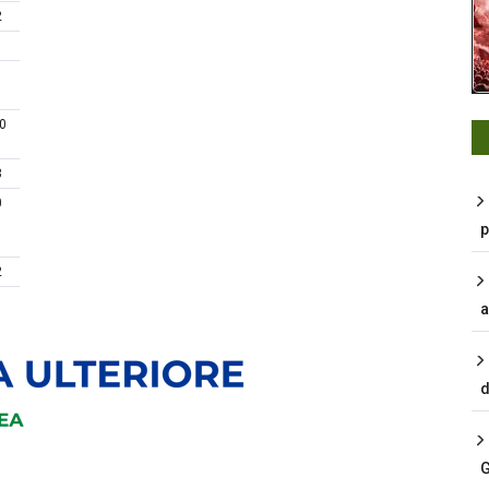
2
1
1
0
3
0
p
2
a
d
G