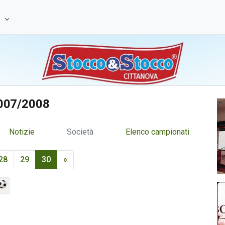
e
2007/2008
Notizie
Società
Elenco campionati
28
29
30
»
1