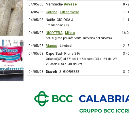
04/05/08
Mammola-
Bovese
0 - 
04/05/08
Catona
-
Cittanovese
1 - 
04/05/08
Natile- GIOIOSA J.
1 - 
Frammartino (N)
04/05/08
NICOTERA
-
Mileto
16:0
non si gioca per inferiorità numerica del Nicotera
04/05/08
Bianco
-
Limbadi
2 - 
04/05/08
Capo Sud
- Rione S Fili
3 - 
Orlando(CS) al 37' del 1°t Barbaro (CS) al 24' del 2°t
Villaccio (CS) al 38' del 2°t
04/05/08
Diavoli
- S. GIORGESE
3 - 