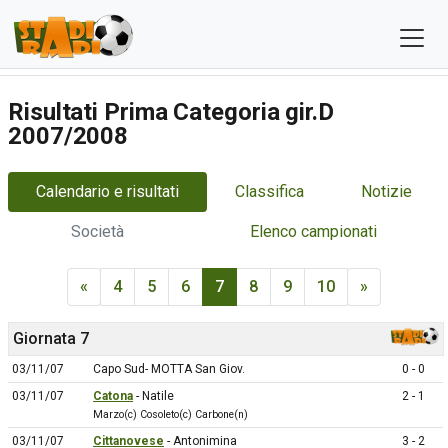
Risultati Prima Categoria gir.D
2007/2008
Calendario e risultati
Classifica
Notizie
Società
Elenco campionati
«
4
5
6
7
8
9
10
»
Giornata 7
03/11/07
Capo Sud- MOTTA San Giov.
0 - 0
03/11/07
Catona
- Natile
2 - 1
Marzo(c) Cosoleto(c) Carbone(n)
03/11/07
Cittanovese
- Antonimina
3 - 2