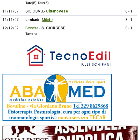
Tare(B) Tare(B)
11/11/07
GIOIOSA J.-
Cittanovese
0 - 1
11/11/07
Limbadi
-
Mileto
3 - 1
12/12/07
Bovese
-
S. GIORGESE
0 - 1
Taverna