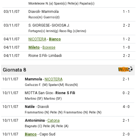
Monteleone N.(a) Spanò(c) Pelle(a) Papalia(c)
03/11/07
Diavoli- Mammola
1 - 1
Russo(m) Guerrisi(d)
03/11/07
S. GIORGESE- GIOIOSA J.
2 - 2
Fortugno(s) Ierinò(g) Raso Rig.(s)Ierino)
04/11/07
NICOTERA
-
Bianco
1 - 2
04/11/07
Mileto
-
Bovese
1 - 0
04/11/07
Rione S Fili- Limbadi
2 - 2
Giornata 8
10/11/07
Mammola
-
NICOTERA
2 - 1
Galluzzo F. (M) Spatari(M) Rizzo(N)
10/11/07
MOTTA San Giov.-
Rione S Fili
0 - 2
Martino (SF) Martino (SF)
10/11/07
Natile
- Diavoli
4 - 0
Frammartino (N) Pelle (N) Frammartino (N) Pelle (N)
10/11/07
Antonimina
-
Catona
2 - 1
Bagnato (C) Pelle (A) Pelle (A)
10/11/07
Bianco
- Capo Sud
2 - 0