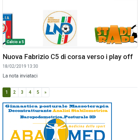
Calcio a 5
Nuova Fabrizio C5 di corsa verso i play off
18/02/2019 13:30
La nota inviataci
1
2
3
4
5
»