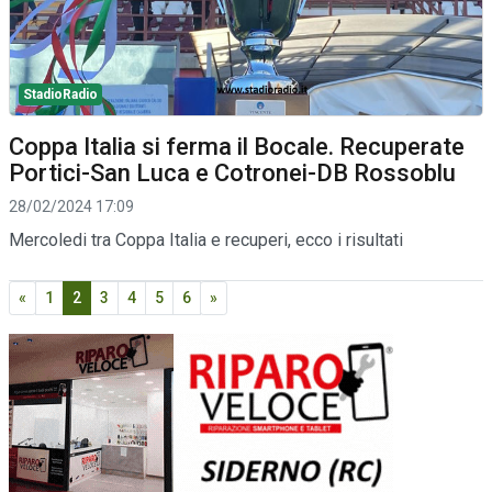
StadioRadio
Coppa Italia si ferma il Bocale. Recuperate
Portici-San Luca e Cotronei-DB Rossoblu
28/02/2024 17:09
Mercoledi tra Coppa Italia e recuperi, ecco i risultati
«
1
2
3
4
5
6
»