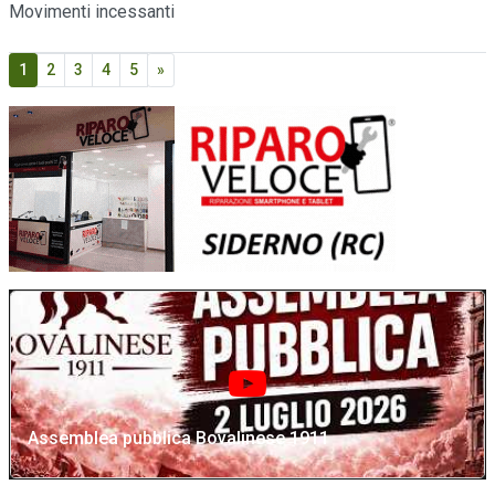
Movimenti incessanti
1
2
3
4
5
»
Assemblea pubblica Bovalinese 1911