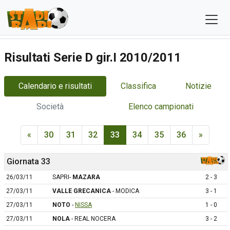
Risultati Serie D gir.I 2010/2011
Calendario e risultati
Classifica
Notizie
Società
Elenco campionati
«
30
31
32
33
34
35
36
»
Giornata 33
26/03/11
SAPRI-
MAZARA
2 - 3
27/03/11
VALLE GRECANICA
- MODICA
3 - 1
27/03/11
NOTO
-
NISSA
1 - 0
27/03/11
NOLA
- REAL NOCERA
3 - 2