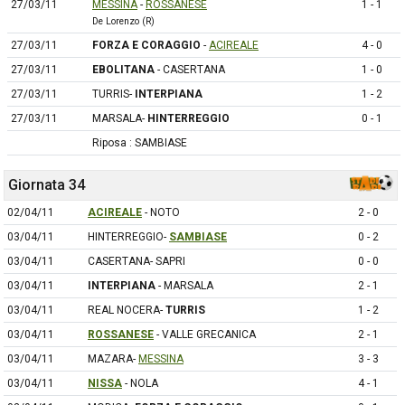
27/03/11
MESSINA
-
ROSSANESE
1 - 1
De Lorenzo (R)
27/03/11
FORZA E CORAGGIO
-
ACIREALE
4 - 0
27/03/11
EBOLITANA
- CASERTANA
1 - 0
27/03/11
TURRIS-
INTERPIANA
1 - 2
27/03/11
MARSALA-
HINTERREGGIO
0 - 1
Riposa : SAMBIASE
Giornata 34
02/04/11
ACIREALE
- NOTO
2 - 0
03/04/11
HINTERREGGIO-
SAMBIASE
0 - 2
03/04/11
CASERTANA- SAPRI
0 - 0
03/04/11
INTERPIANA
- MARSALA
2 - 1
03/04/11
REAL NOCERA-
TURRIS
1 - 2
03/04/11
ROSSANESE
- VALLE GRECANICA
2 - 1
03/04/11
MAZARA-
MESSINA
3 - 3
03/04/11
NISSA
- NOLA
4 - 1