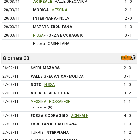
20/03/11
ACIREALE
- VALLE GRECANICA
1 - 0
20/03/11
MODICA
-
MESSINA
2 - 1
20/03/11
INTERPIANA
- NOLA
2 - 0
20/03/11
MAZARA-
EBOLITANA
1 - 3
20/03/11
NISSA
-
FORZA E CORAGGIO
0 - 1
Riposa : CASERTANA
Giornata 33
26/03/11
SAPRI-
MAZARA
2 - 3
27/03/11
VALLE GRECANICA
- MODICA
3 - 1
27/03/11
NOTO
-
NISSA
1 - 0
27/03/11
NOLA
- REAL NOCERA
3 - 2
27/03/11
MESSINA
-
ROSSANESE
1 - 1
De Lorenzo (R)
27/03/11
FORZA E CORAGGIO
-
ACIREALE
4 - 0
27/03/11
EBOLITANA
- CASERTANA
1 - 0
27/03/11
TURRIS-
INTERPIANA
1 - 2