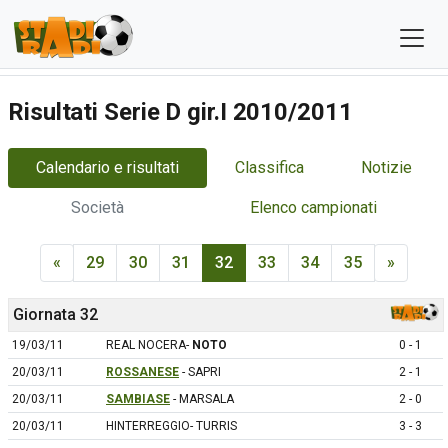
Risultati Serie D gir.I 2010/2011
Calendario e risultati
Classifica
Notizie
Società
Elenco campionati
«
29
30
31
32
33
34
35
»
Giornata 32
19/03/11
REAL NOCERA-
NOTO
0 - 1
20/03/11
ROSSANESE
- SAPRI
2 - 1
20/03/11
SAMBIASE
- MARSALA
2 - 0
20/03/11
HINTERREGGIO- TURRIS
3 - 3