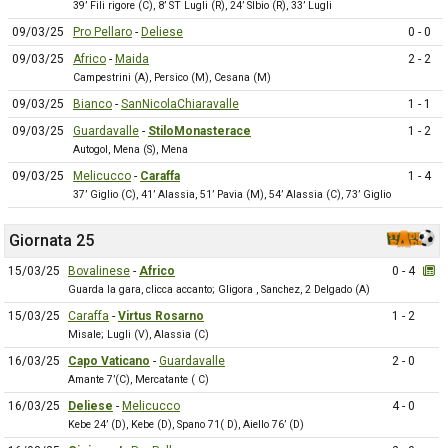
39’ Fili rigore (C), 8’ ST Lugli (R), 24’ SIbio (R), 33’ Lugli
09/03/25
Pro Pellaro
-
Deliese
0 - 0
09/03/25
Africo
-
Maida
2 - 2
Campestrini (A), Persico (M), Cesana (M)
09/03/25
Bianco
-
SanNicolaChiaravalle
1 - 1
09/03/25
Guardavalle
-
StiloMonasterace
1 - 2
Autogol, Mena (S), Mena
09/03/25
Melicucco
-
Caraffa
1 - 4
37’ Giglio (C), 41’ Alassia, 51’ Pavia (M), 54’ Alassia (C), 73’ Giglio
Giornata 25
15/03/25
Bovalinese
-
Africo
0 - 4
Guarda la gara, clicca accanto; Gligora , Sanchez, 2 Delgado (A)
15/03/25
Caraffa
-
Virtus Rosarno
1 - 2
Misale; Lugli (V), Alassia (C)
16/03/25
Capo Vaticano
-
Guardavalle
2 - 0
Amante 7’(C), Mercatante ( C)
16/03/25
Deliese
-
Melicucco
4 - 0
Kebe 24’ (D), Kebe (D), Spano 71( D), Aiello 76’ (D)