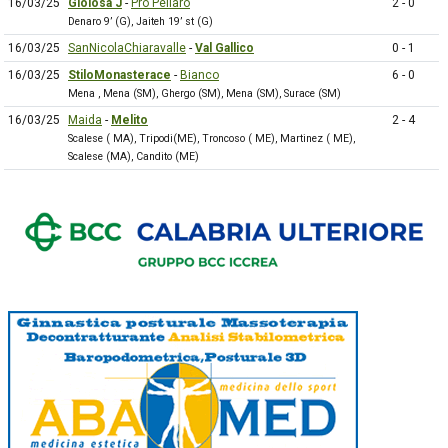
16/03/25
Gioiosa J
-
Pro Pellaro
2 - 0
Denaro 9’ (G), Jaiteh 19’ st (G)
16/03/25
SanNicolaChiaravalle
-
Val Gallico
0 - 1
16/03/25
StiloMonasterace
-
Bianco
6 - 0
Mena , Mena (SM), Ghergo (SM), Mena (SM), Surace (SM)
16/03/25
Maida
-
Melito
2 - 4
Scalese ( MA), Tripodi(ME), Troncoso ( ME), Martinez ( ME),
Scalese (MA), Candito (ME)