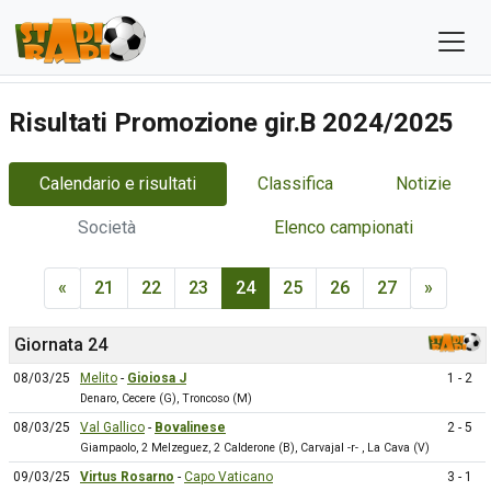
Risultati Promozione gir.B 2024/2025
Calendario e risultati
Classifica
Notizie
Società
Elenco campionati
«
21
22
23
24
25
26
27
»
Giornata 24
08/03/25
Melito
-
Gioiosa J
1 - 2
Denaro, Cecere (G), Troncoso (M)
08/03/25
Val Gallico
-
Bovalinese
2 - 5
Giampaolo, 2 Melzeguez, 2 Calderone (B), Carvajal -r- , La Cava (V)
09/03/25
Virtus Rosarno
-
Capo Vaticano
3 - 1