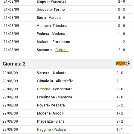
21/08/09
Empoli
- Piacenza
2 - 0
21/08/09
Grosseto-
Torino
0 - 3
21/08/09
Siena
- Varese
3 - 0
21/08/09
Mantova- Triestina
0 - 0
21/08/09
Padova
- Modena
1 - 0
21/08/09
Atalanta-
Frosinone
1 - 2
21/08/09
Sassuolo
-
Crotone
2 - 0
Giornata 2
29/08/09
Varese
- Atalanta
2 - 0
29/08/09
Cittadella
- Albinoleffe
2 - 1
29/08/09
Crotone
- Portogruaro
0 - 0
29/08/09
Frosinone
- Mantova
1 - 0
29/08/09
Novara-
Pescara
0 - 2
29/08/09
Modena-
Ascoli
1 - 2
29/08/09
Piacenza
- Siena
3 - 2
29/08/09
Reggina
- Padova
1 - 1