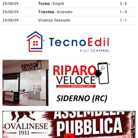
29/08/09
Torino
- Empoli
3 - 0
29/08/09
Triestina
- Grosseto
1 - 0
29/08/09
Vicenza- Sassuolo
1 - 1