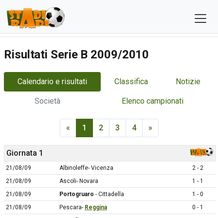
Risultati Serie B 2009/2010
Calendario e risultati
Classifica
Notizie
Società
Elenco campionati
«
1
2
3
4
»
Giornata 1
21/08/09
Albinoleffe- Vicenza
2 - 2
21/08/09
Ascoli- Novara
1 - 1
21/08/09
Portogruaro
- Cittadella
1 - 0
21/08/09
Pescara-
Reggina
0 - 1