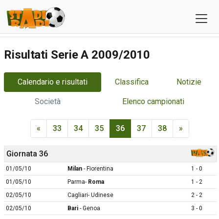
Risultati Serie A 2009/2010
Calendario e risultati
Classifica
Notizie
Società
Elenco campionati
«
33
34
35
36
37
38
»
Giornata 36
01/05/10
Milan
- Fiorentina
1 - 0
01/05/10
Parma-
Roma
1 - 2
02/05/10
Cagliari- Udinese
2 - 2
02/05/10
Bari
- Genoa
3 - 0