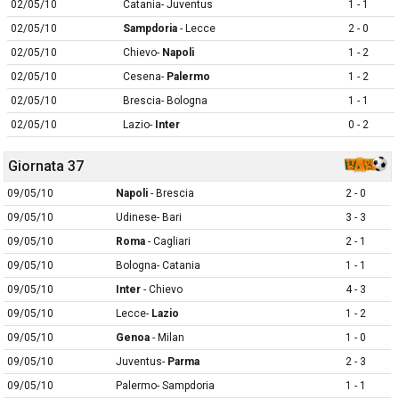
02/05/10
Catania- Juventus
1 - 1
02/05/10
Sampdoria
- Lecce
2 - 0
02/05/10
Chievo-
Napoli
1 - 2
02/05/10
Cesena-
Palermo
1 - 2
02/05/10
Brescia- Bologna
1 - 1
02/05/10
Lazio-
Inter
0 - 2
Giornata 37
09/05/10
Napoli
- Brescia
2 - 0
09/05/10
Udinese- Bari
3 - 3
09/05/10
Roma
- Cagliari
2 - 1
09/05/10
Bologna- Catania
1 - 1
09/05/10
Inter
- Chievo
4 - 3
09/05/10
Lecce-
Lazio
1 - 2
09/05/10
Genoa
- Milan
1 - 0
09/05/10
Juventus-
Parma
2 - 3
09/05/10
Palermo- Sampdoria
1 - 1