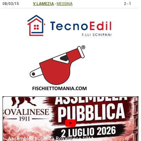
08/03/15
V.LAMEZIA
-
MESSINA
2 - 1
Assemblea pubblica Bovalinese 1911