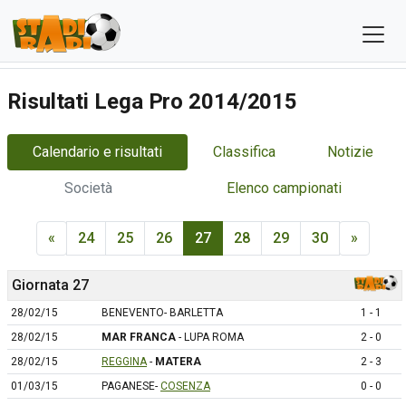
Risultati Lega Pro 2014/2015
Calendario e risultati
Classifica
Notizie
Società
Elenco campionati
«
24
25
26
27
28
29
30
»
Giornata 27
28/02/15
BENEVENTO- BARLETTA
1 - 1
28/02/15
MAR FRANCA
- LUPA ROMA
2 - 0
28/02/15
REGGINA
-
MATERA
2 - 3
01/03/15
PAGANESE-
COSENZA
0 - 0