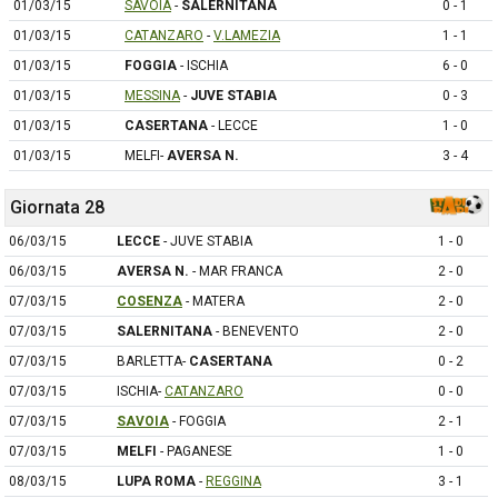
01/03/15
SAVOIA
-
SALERNITANA
0 - 1
01/03/15
CATANZARO
-
V.LAMEZIA
1 - 1
01/03/15
FOGGIA
- ISCHIA
6 - 0
01/03/15
MESSINA
-
JUVE STABIA
0 - 3
01/03/15
CASERTANA
- LECCE
1 - 0
01/03/15
MELFI-
AVERSA N.
3 - 4
Giornata 28
06/03/15
LECCE
- JUVE STABIA
1 - 0
06/03/15
AVERSA N.
- MAR FRANCA
2 - 0
07/03/15
COSENZA
- MATERA
2 - 0
07/03/15
SALERNITANA
- BENEVENTO
2 - 0
07/03/15
BARLETTA-
CASERTANA
0 - 2
07/03/15
ISCHIA-
CATANZARO
0 - 0
07/03/15
SAVOIA
- FOGGIA
2 - 1
07/03/15
MELFI
- PAGANESE
1 - 0
08/03/15
LUPA ROMA
-
REGGINA
3 - 1