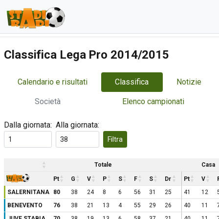
Classifica Lega Pro 2014/2015
Calendario e risultati
Classifica
Notizie
Società
Elenco campionati
Dalla giornata:
Alla giornata:
Filtra
Totale
Casa
Pt
G
V
P
S
F
S
Dr
Pt
V
SALERNITANA
80
38
24
8
6
56
31
25
41
12
BENEVENTO
76
38
21
13
4
55
29
26
40
11
JUVE STABIA
70
38
19
13
6
58
37
21
40
11