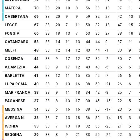
MATERA
70
38
20
10
8
56
38
18
37
11
CASERTANA
69
38
20
9
9
59
32
27
42
13
LECCE
67
38
20
7
11
50
32
18
47
15
FOGGIA
66
38
18
13
7
63
36
27
38
10
CATANZARO
53
38
14
11
13
44
44
0
37
11
MELFI
48
38
12
14
12
43
44
-1
33
9
COSENZA
44
38
9
17
12
37
39
-2
30
7
V.LAMEZIA
44
38
9
17
12
43
48
-5
26
6
BARLETTA
41
38
12
11
15
35
42
-7
26
6
LUPA ROMA
40
38
9
13
16
38
59
-21
26
6
MAR FRANCA
38
38
9
11
18
34
42
-8
25
7
PAGANESE
37
38
8
13
17
30
45
-15
22
5
MESSINA
34
38
6
16
16
38
55
-17
23
5
AVERSA N.
33
38
7
13
18
36
50
-14
15
3
ISCHIA
33
38
7
13
18
32
55
-23
21
5
REGGINA
29
38
8
9
21
33
59
-26
22
5