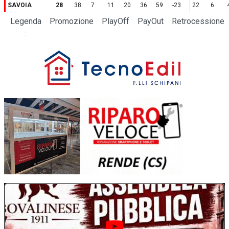
SAVOIA
28
38
7
11
20
36
59
-23
22
6
Legenda
Promozione
PlayOff
PayOut
Retrocessione
: