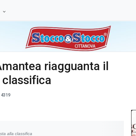
e
'Amantea riagguanta il
 classifica
4319
ta alla classifica