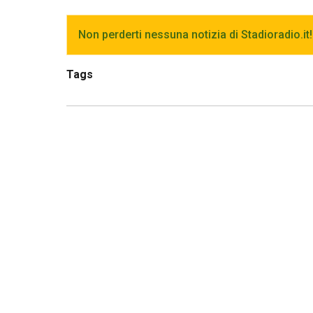
Non perderti nessuna notizia di Stadioradio.it!
Tags