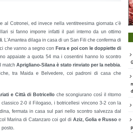
e al Cotronei, ed invece nella ventitreesima giornata c'è
lari si fanno imporre infatti il pari interno da un ottimo
i
. L'Amantea dilaga in casa di un San Fili che conferma di
enici che vanno a segno con
Fera e poi con le doppiette di
no appaiate a quota 54 ma i cosentini hanno lo scontro
G
 il match
Aprigliano-Silana è stato rinviato per la nebbia
.
miche, tra Maida e Belvedere, coi padroni di casa che
m
d
ati e Città di Botricello
che scongiurano così il ritorno
classico 2-0 il Filogaso, i botricellesi vincono 3-2 con la
ina, fermata in casa sul pari nello scontro salvezza dal
col Marina di Catanzaro coi gol di
Aziz, Golia e Russo
e
p
o posto.