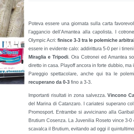
Poteva essere una giornata sulla carta favorevol
l'aggancio dell'Amantea alla capolista. I cotronel
Olympic Acri:
finisce 3-3 tra le polemiche arbitral
essere in evidente calo: addirittura 5-0 per i tirr
Miraglia e Tripodi
. Ora Cotronei ed Amantea so
diretto in casa. Playoff ancora in forte dubbio, ma
Pareggio spettacolare, anche qui tra le pole
recuperano da 0-3
fino a 3-3.
Importanti risultati in zona salvezza.
Vincono Cari
del Marina di Catanzaro. I cariatesi superano col 
Promosport. Entrambe si avvicinano alla Garibald
Brutium Cosenza. La Juvenilia Roseto vince 3-0 
scavalca il Brutium, evitando ad oggi il quintultim