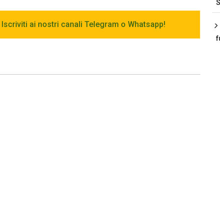
S
 Iscriviti ai nostri canali Telegram o Whatsapp!
f