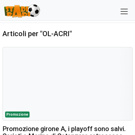
Articoli per "OL-ACRI"
Promozione
Promozione girone A, i playoff sono salvi.