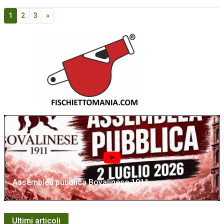
1
2
3
»
Assemblea pubblica Bovalinese 1911
Ultimi articoli