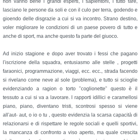
non vanno bene i grandi esperti, i sapientoni, i tutto fare,
lasciano le persone da soli e con il culo per terra, godendo e
gioendo delle disgrazie a cui si va incontro. Strano destino,
voler migliorare le condizioni di un paese povero di tutto e
anche di sport, ma anche questo fa parte del giuoco.
Ad inizio stagione e dopo aver trovato i fessi che pagano
l'iscrizione della squadra, entusiasmo alle stelle , progetti
faraonici, programmazione, viaggi, ecc. ecc., strada facendo
si rivelano come neve al sole (problema), e tutto si scioglie
evidenziando a ragion o torto "coglionette" questo è il
tessuto a cui si va a lavorare. I rapporti idillici e caramellosi
piano, piano, diventano tristi, scontrosi spesso si viene
all'aut- aut, o io o tu , questo evidenzia la scarsa capacità di
relazionarsi e di rispettare le regole sociali e quelli sportivi,
la mancanza di confronto a viso aperto, ma quale crescita