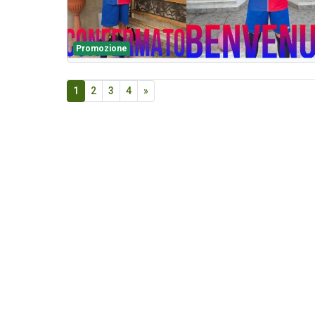
Promozione
1
2
3
4
»