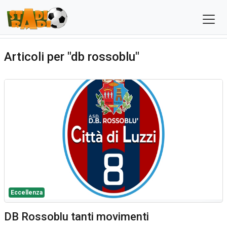
Articoli per "db rossoblu"
Eccellenza
DB Rossoblu tanti movimenti