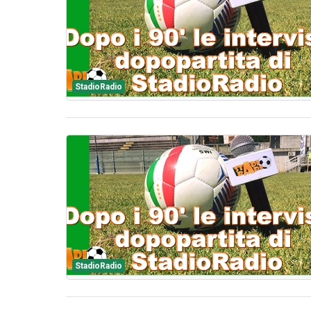
StadioRadio
StadioRadio