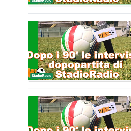
StadioRadio
StadioRadio