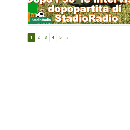
StadioRadio
1
2
3
4
5
»