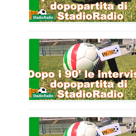
StadioRadio
StadioRadio