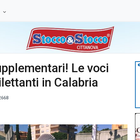
e
pplementari! Le voci
ilettanti in Calabria
2668