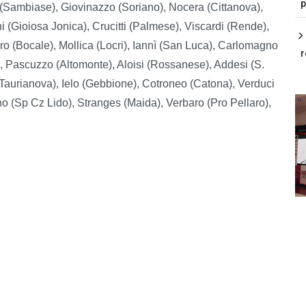
p
o (Sambiase), Giovinazzo (Soriano), Nocera (Cittanova),
i (Gioiosa Jonica), Crucitti (Palmese), Viscardi (Rende),
o (Bocale), Mollica (Locri), Iannì (San Luca), Carlomagno
r
, Pascuzzo (Altomonte), Aloisi (Rossanese), Addesi (S.
Taurianova), Ielo (Gebbione), Cotroneo (Catona), Verduci
o (Sp Cz Lido), Stranges (Maida), Verbaro (Pro Pellaro),