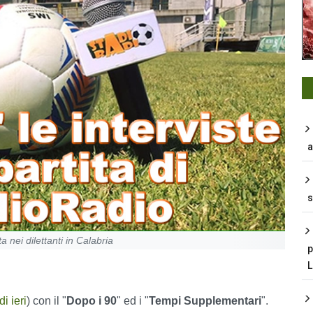
a
s
 nei dilettanti in Calabria
p
di ieri
) con il "
Dopo i 90
" ed i "
Tempi Supplementari
".