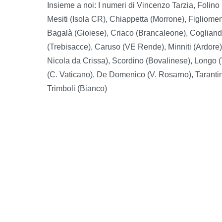
Insieme a noi: I numeri di Vincenzo Tarzia, Folin
Mesiti (Isola CR), Chiappetta (Morrone), Figliomen
Bagalà (Gioiese), Criaco (Brancaleone), Cogliandr
(Trebisacce), Caruso (VE Rende), Minniti (Ardore)
Nicola da Crissa), Scordino (Bovalinese), Longo (
(C. Vaticano), De Domenico (V. Rosarno), Tarantin
Trimboli (Bianco)