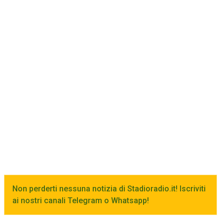
Non perderti nessuna notizia di Stadioradio.it! Iscriviti
ai nostri canali Telegram o Whatsapp!