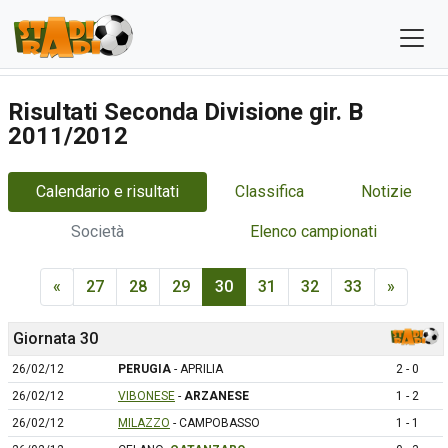
Risultati Seconda Divisione gir. B
2011/2012
Calendario e risultati
Classifica
Notizie
Società
Elenco campionati
«
27
28
29
30
31
32
33
»
Giornata 30
26/02/12
PERUGIA
- APRILIA
2 - 0
26/02/12
VIBONESE
-
ARZANESE
1 - 2
26/02/12
MILAZZO
- CAMPOBASSO
1 - 1