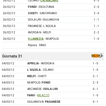
26/02/12
CELANO-
CATANZARO
0 - 3
26/02/12
FONDI
- EBOLITANA
2 - 0
26/02/12
CHIETI
- GAVORRANO
2 - 0
26/02/12
ISOLA LIRI- GIULIANOVA
1 - 1
26/02/12
PAGANESE- L´AQUILA
1 - 1
26/02/12
AVERSA N.- MELFI
2 - 2
26/02/12
V.LAMEZIA
- NEAPOLIS
1 - 0
Riposa : FANO
Giornata 31
04/03/12
APRILIA
- AVERSA N.
1 - 0
04/03/12
L´AQUILA
- CELANO
1 - 0
04/03/12
MELFI
- CHIETI
2 - 1
04/03/12
NEAPOLIS-
FONDI
2 - 3
04/03/12
ARZANESE-
ISOLA LIRI
0 - 1
04/03/12
FANO
-
MILAZZO
1 - 0
04/03/12
GIULIANOVA-
PAGANESE
0 - 1