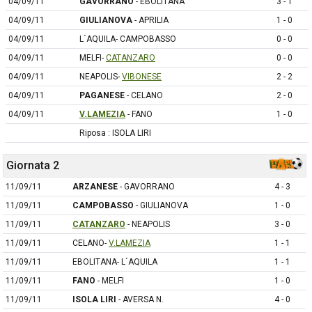
04/09/11
GAVORRANO
- EBOLITANA
3 - 1
04/09/11
GIULIANOVA
- APRILIA
1 - 0
04/09/11
L´AQUILA- CAMPOBASSO
0 - 0
04/09/11
MELFI-
CATANZARO
0 - 0
04/09/11
NEAPOLIS-
VIBONESE
2 - 2
04/09/11
PAGANESE
- CELANO
2 - 0
04/09/11
V.LAMEZIA
- FANO
1 - 0
Riposa : ISOLA LIRI
Giornata 2
11/09/11
ARZANESE
- GAVORRANO
4 - 3
11/09/11
CAMPOBASSO
- GIULIANOVA
1 - 0
11/09/11
CATANZARO
- NEAPOLIS
3 - 0
11/09/11
CELANO-
V.LAMEZIA
1 - 1
11/09/11
EBOLITANA- L´AQUILA
1 - 1
11/09/11
FANO
- MELFI
1 - 0
11/09/11
ISOLA LIRI
- AVERSA N.
4 - 0