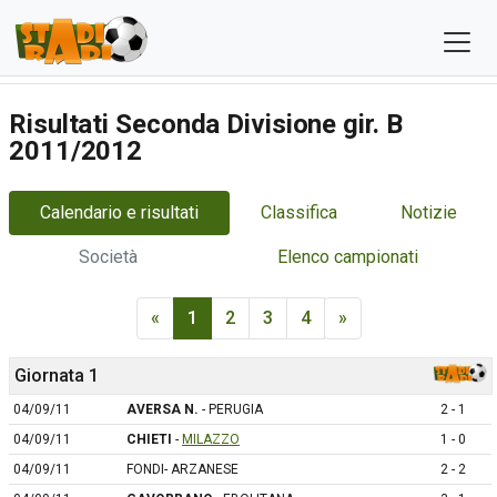
Risultati Seconda Divisione gir. B
2011/2012
Calendario e risultati
Classifica
Notizie
Società
Elenco campionati
«
1
2
3
4
»
Giornata 1
04/09/11
AVERSA N.
- PERUGIA
2 - 1
04/09/11
CHIETI
-
MILAZZO
1 - 0
04/09/11
FONDI- ARZANESE
2 - 2