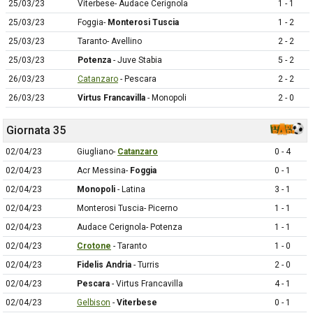
25/03/23
Viterbese- Audace Cerignola
1 - 1
25/03/23
Foggia-
Monterosi Tuscia
1 - 2
25/03/23
Taranto- Avellino
2 - 2
25/03/23
Potenza
- Juve Stabia
5 - 2
26/03/23
Catanzaro
- Pescara
2 - 2
26/03/23
Virtus Francavilla
- Monopoli
2 - 0
Giornata 35
02/04/23
Giugliano-
Catanzaro
0 - 4
02/04/23
Acr Messina-
Foggia
0 - 1
02/04/23
Monopoli
- Latina
3 - 1
02/04/23
Monterosi Tuscia- Picerno
1 - 1
02/04/23
Audace Cerignola- Potenza
1 - 1
02/04/23
Crotone
- Taranto
1 - 0
02/04/23
Fidelis Andria
- Turris
2 - 0
02/04/23
Pescara
- Virtus Francavilla
4 - 1
02/04/23
Gelbison
-
Viterbese
0 - 1