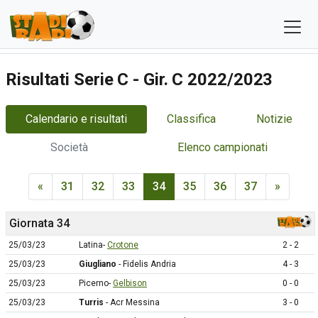
Risultati Serie C - Gir. C 2022/2023
Calendario e risultati
Classifica
Notizie
Società
Elenco campionati
«
31
32
33
34
35
36
37
»
Giornata 34
25/03/23
Latina-
Crotone
2 - 2
25/03/23
Giugliano
- Fidelis Andria
4 - 3
25/03/23
Picerno-
Gelbison
0 - 0
25/03/23
Turris
- Acr Messina
3 - 0