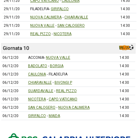
29/11/20
CAPO VATICANO
-
CAULONIA
14:30
29/11/20
FILADELFIA-
GIRIFALCO
14:30
29/11/20
NUOVA CALIMERA
-
CHIARAVALLE
14:30
29/11/20
NUOVA VALLE
-
SAN CALOGERO
14:30
29/11/20
REAL PIZZO
-
NICOTERA
14:30
Giornata 10
06/12/20
ACCONIA-
NUOVA VALLE
14:30
06/12/20
BADOLATO
-
BORGIA
14:30
06/12/20
CAULONIA
- FILADELFIA
14:30
06/12/20
CHIARAVALLE
-
BIVONGI P
14:30
06/12/20
GUARDAVALLE
-
REAL PIZZO
14:30
06/12/20
NICOTERA
-
CAPO VATICANO
14:30
06/12/20
SAN CALOGERO
-
NUOVA CALIMERA
14:30
06/12/20
GIRIFALCO
-
MAIDA
14:30