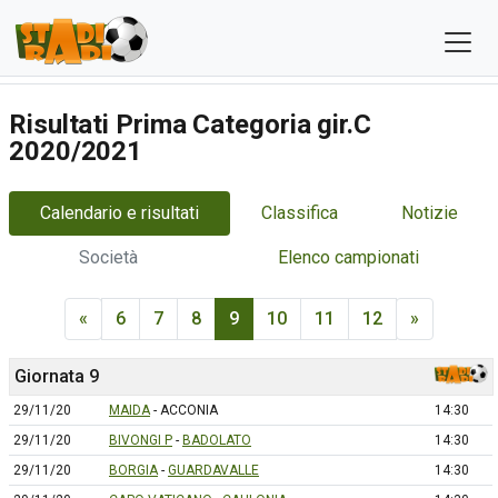
Risultati Prima Categoria gir.C
2020/2021
Calendario e risultati
Classifica
Notizie
Società
Elenco campionati
«
6
7
8
9
10
11
12
»
Giornata 9
29/11/20
MAIDA
- ACCONIA
14:30
29/11/20
BIVONGI P
-
BADOLATO
14:30
29/11/20
BORGIA
-
GUARDAVALLE
14:30