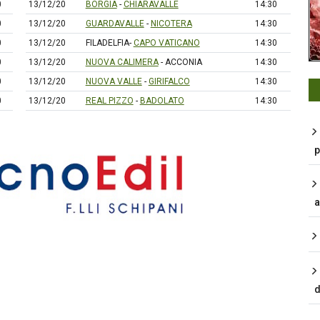
0
13/12/20
BORGIA
-
CHIARAVALLE
14:30
0
13/12/20
GUARDAVALLE
-
NICOTERA
14:30
0
13/12/20
FILADELFIA-
CAPO VATICANO
14:30
0
13/12/20
NUOVA CALIMERA
- ACCONIA
14:30
0
13/12/20
NUOVA VALLE
-
GIRIFALCO
14:30
0
13/12/20
REAL PIZZO
-
BADOLATO
14:30
p
a
d