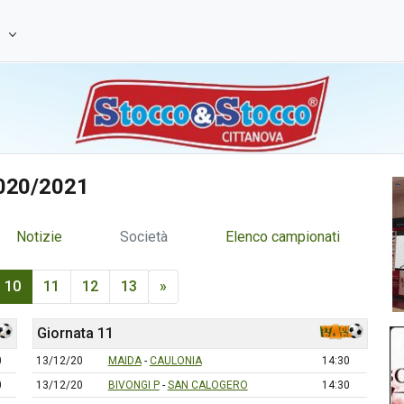
e
2020/2021
Notizie
Società
Elenco campionati
10
11
12
13
»
Giornata 11
0
13/12/20
MAIDA
-
CAULONIA
14:30
0
13/12/20
BIVONGI P
-
SAN CALOGERO
14:30