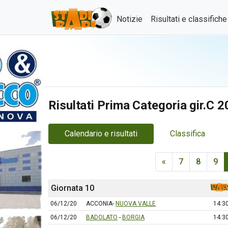
Notizie
Risultati e classifich
Risultati Prima Categoria gir.C 
Calendario e risultati
Classifica
«
7
8
9
Giornata 10
06/12/20
ACCONIA-
NUOVA VALLE
14:3
06/12/20
BADOLATO
-
BORGIA
14:3