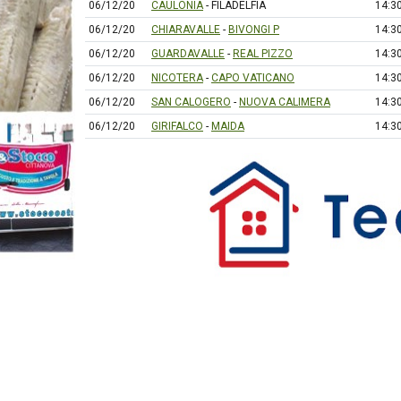
06/12/20
CAULONIA
- FILADELFIA
14:3
06/12/20
CHIARAVALLE
-
BIVONGI P
14:3
06/12/20
GUARDAVALLE
-
REAL PIZZO
14:3
06/12/20
NICOTERA
-
CAPO VATICANO
14:3
06/12/20
SAN CALOGERO
-
NUOVA CALIMERA
14:3
06/12/20
GIRIFALCO
-
MAIDA
14:3