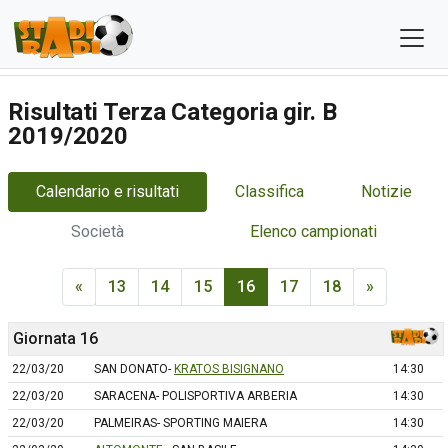
Risultati Terza Categoria gir. B
2019/2020
Calendario e risultati
Classifica
Notizie
Società
Elenco campionati
«
13
14
15
16
17
18
»
Giornata 16
22/03/20
SAN DONATO-
KRATOS BISIGNANO
14:30
22/03/20
SARACENA- POLISPORTIVA ARBERIA
14:30
22/03/20
PALMEIRAS- SPORTING MAIERA
14:30