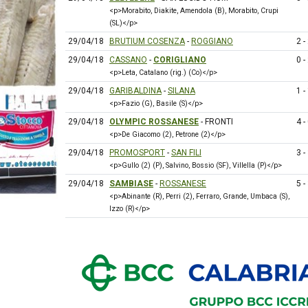
<p>Morabito, Diakite, Amendola (B), Morabito, Crupi
(SL)</p>
29/04/18
BRUTIUM COSENZA
-
ROGGIANO
2 -
29/04/18
CASSANO
-
CORIGLIANO
0 -
<p>Leta, Catalano (rig.) (Co)</p>
29/04/18
GARIBALDINA
-
SILANA
1 -
<p>Fazio (G), Basile (S)</p>
29/04/18
OLYMPIC ROSSANESE
- FRONTI
4 -
<p>De Giacomo (2), Petrone (2)</p>
29/04/18
PROMOSPORT
-
SAN FILI
3 -
<p>Gullo (2) (P), Salvino, Bossio (SF), Villella (P)</p>
29/04/18
SAMBIASE
-
ROSSANESE
5 -
<p>Abinante (R), Perri (2), Ferraro, Grande, Umbaca (S),
Izzo (R)</p>