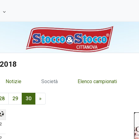
e
/2018
Notizie
Società
Elenco campionati
28
29
30
»
 2
 2