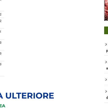
 2
 2
 1
 0
p
 3
 3
a
d