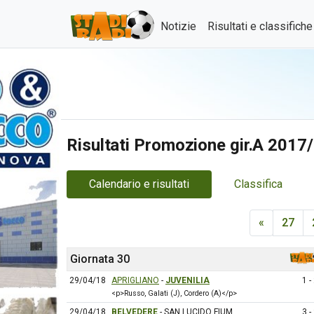
Notizie
Risultati e classifich
Risultati Promozione gir.A 2017
Calendario e risultati
Classifica
«
27
Giornata 30
29/04/18
APRIGLIANO
-
JUVENILIA
1 -
<p>Russo, Galati (J), Cordero (A)</p>
29/04/18
BELVEDERE
- SAN LUCIDO FIUM
3 -