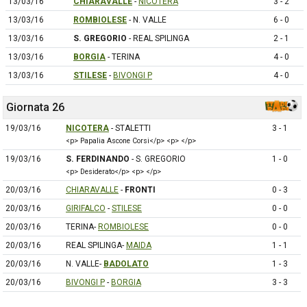
13/03/16
CHIARAVALLE
-
NICOTERA
3 - 2
13/03/16
ROMBIOLESE
- N. VALLE
6 - 0
13/03/16
S. GREGORIO
- REAL SPILINGA
2 - 1
13/03/16
BORGIA
- TERINA
4 - 0
13/03/16
STILESE
-
BIVONGI P
4 - 0
Giornata 26
19/03/16
NICOTERA
- STALETTI
3 - 1
<p> Papalia Ascone Corsi</p> <p> </p>
19/03/16
S. FERDINANDO
- S. GREGORIO
1 - 0
<p> Desiderato</p> <p> </p>
20/03/16
CHIARAVALLE
-
FRONTI
0 - 3
20/03/16
GIRIFALCO
-
STILESE
0 - 0
20/03/16
TERINA-
ROMBIOLESE
0 - 0
20/03/16
REAL SPILINGA-
MAIDA
1 - 1
20/03/16
N. VALLE-
BADOLATO
1 - 3
20/03/16
BIVONGI P
-
BORGIA
3 - 3