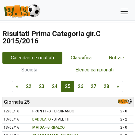
Risultati Prima Categoria gir.C
2015/2016
Calendario e risultati
Classifica
Notizie
Società
Elenco campionati
«
22
23
24
25
26
27
28
»
Giornata 25
12/03/16
FRONTI
- S. FERDINANDO
2 - 0
13/03/16
BADOLATO
- STALETTI
2 - 2
13/03/16
MAIDA
-
GIRIFALCO
2 - 0