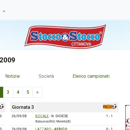
e
/2009
Notizie
Società
Elenco campionati
3
4
5
»
Giornata 3
 0
26/09/08
BOCALE
- N. GIOIESE
1 - 1
Babuscia(NG) Morello(B)
 3
26/09/08
LAZZARO
-
AFRICO
0 - 1