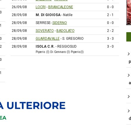
26/09/08
LOCRI
-
BRANCALEONE
0 - 0
 0
28/09/08
M. DI GIOIOSA
- Natile
2 - 1
28/09/08
SERRESE-
SIDERNO
0 - 0
 1
28/09/08
SOVERATO
-
BADOLATO
2 - 2
 0
28/09/08
GUARDAVALLE
- S. GREGORIO
3 - 3
 2
28/09/08
ISOLA C.R.
- REGGIOSUD
3 - 0
Piperis (I) Di Gennaro (I) Piperis(I)
 0
p
 1
a
d