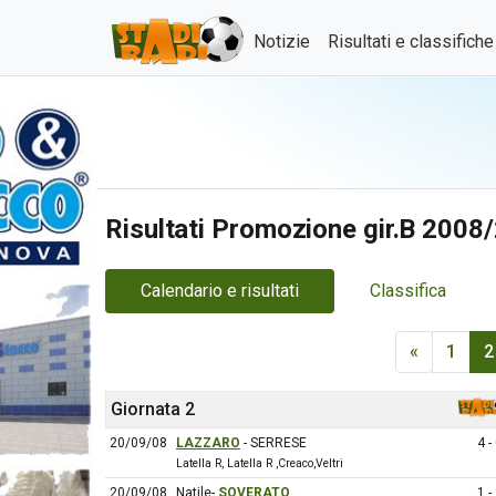
Notizie
Risultati e classifich
Risultati Promozione gir.B 2008
Calendario e risultati
Classifica
«
1
2
Giornata 2
20/09/08
LAZZARO
- SERRESE
4 -
Latella R, Latella R ,Creaco,Veltri
20/09/08
Natile-
SOVERATO
1 -