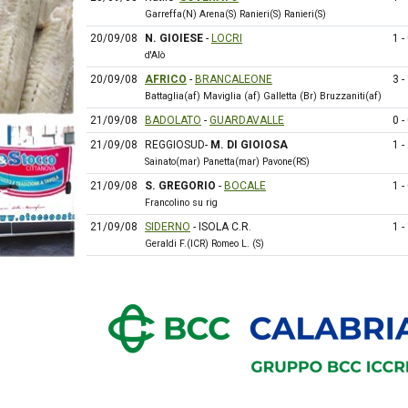
Garreffa(N) Arena(S) Ranieri(S) Ranieri(S)
20/09/08
N. GIOIESE
-
LOCRI
1 -
d'Alò
20/09/08
AFRICO
-
BRANCALEONE
3 -
Battaglia(af) Maviglia (af) Galletta (Br) Bruzzaniti(af)
21/09/08
BADOLATO
-
GUARDAVALLE
0 -
21/09/08
REGGIOSUD-
M. DI GIOIOSA
1 -
Sainato(mar) Panetta(mar) Pavone(RS)
21/09/08
S. GREGORIO
-
BOCALE
1 -
Francolino su rig
21/09/08
SIDERNO
- ISOLA C.R.
1 -
Geraldi F.(ICR) Romeo L. (S)