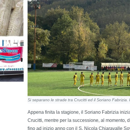
Si separano le strade tra Crucitti ed il Soriano Fabrizia. I
Appena finita la stagione, il Soriano Fabrizia inizi
Crucitti, mentre per la successione, al momento, 
fino ad inizio anno con il S. Nicola Chiaravalle S