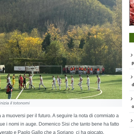
p
d
nizia il totonomi
o
a a muoversi per il futuro. A seguire la nota di commiato a
due i nomi in auge. Domenico Sisi che tanto bene ha fatto
overato e Paolo Gallo che a Soriano ci ha giocato.