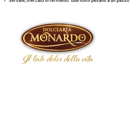
Sersale, mercato in fermento: due nomi pesanti a un passo